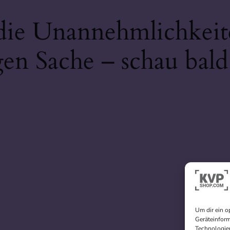
 die Unannehmlichkeit
gen Sache – schau bald
Um dir ein o
Geräteinform
Technologien