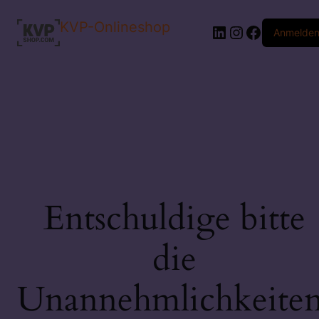
KVP-Onlineshop
LinkedIn
Instagram
Faceboo
Anmelde
Entschuldige bitte
die
Unannehmlichkeiten