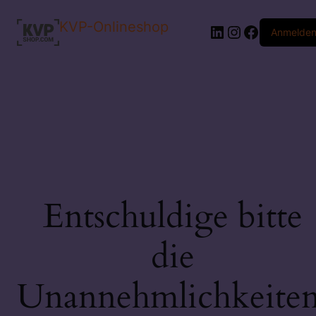
KVP-Onlineshop
LinkedIn
Instagram
Faceboo
Anmelde
Entschuldige bitte
die
Unannehmlichkeiten