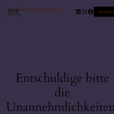
KVP-Onlineshop
LinkedIn
Instagram
Faceboo
Anmelde
Entschuldige bitte
die
Unannehmlichkeiten