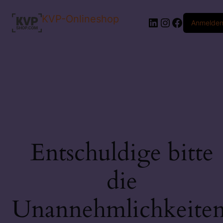
KVP-Onlineshop
LinkedIn
Instagram
Faceboo
Anmelde
Entschuldige bitte
die
Unannehmlichkeiten