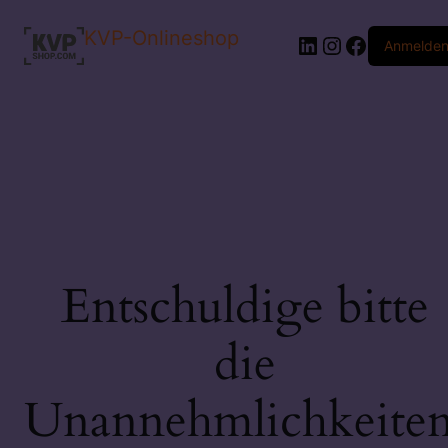
KVP-Onlineshop
LinkedIn
Instagram
Faceboo
Anmelde
Entschuldige bitte
die
Unannehmlichkeiten