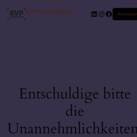
KVP-Onlineshop
LinkedIn
Instagram
Faceboo
Anmelde
Entschuldige bitte
die
Unannehmlichkeiten