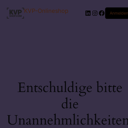
KVP-Onlineshop
LinkedIn
Instagram
Faceboo
Anmelde
Entschuldige bitte
die
Unannehmlichkeiten