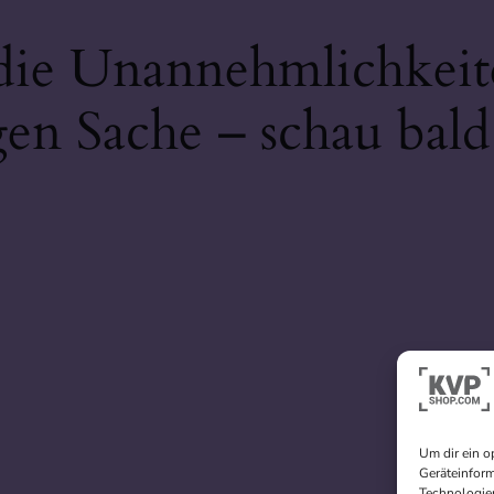
 die Unannehmlichkeit
gen Sache – schau bald
Um dir ein o
Geräteinform
Technologien