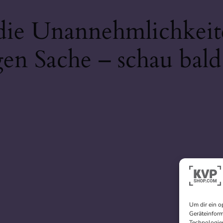
 die Unannehmlichkeit
gen Sache – schau bald
Um dir ein o
Geräteinform
Technologien