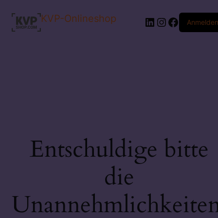
KVP-Onlineshop
LinkedIn
Instagram
Faceboo
Anmelde
Entschuldige bitte
die
Unannehmlichkeiten