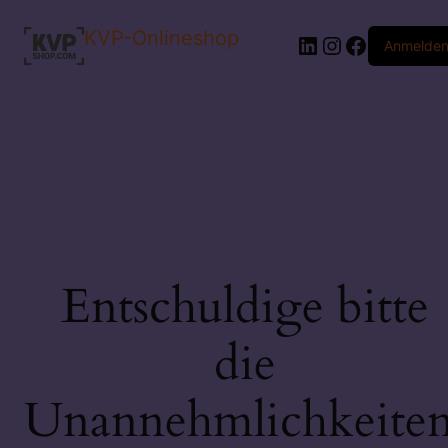
KVP-Onlineshop
LinkedIn
Instagram
Faceboo
Anmelde
Entschuldige bitte
die
Unannehmlichkeiten