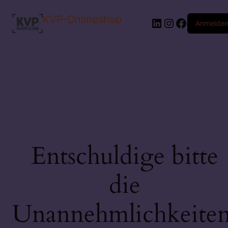
KVP-Onlineshop
LinkedIn
Instagram
Faceboo
Anmelde
Entschuldige bitte
die
Unannehmlichkeiten