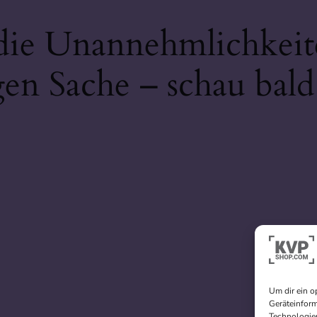
 die Unannehmlichkeit
gen Sache – schau bald
Um dir ein o
Geräteinform
Technologien