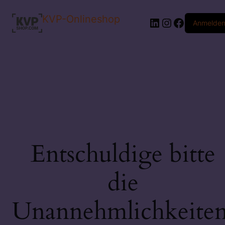
KVP-Onlineshop
LinkedIn
Instagram
Faceboo
Anmelde
Entschuldige bitte
die
Unannehmlichkeiten