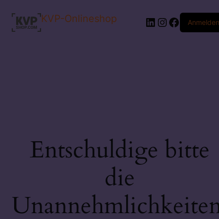
KVP-Onlineshop
LinkedIn
Instagram
Faceboo
Anmelde
Entschuldige bitte
die
Unannehmlichkeiten