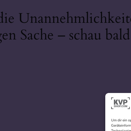
 die Unannehmlichkeit
gen Sache – schau bald
Um dir ein o
Geräteinform
Technologien