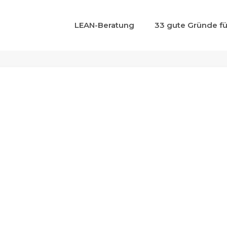
qu5e2wah
LEAN-Beratung
33 gute Gründe fü
Home
qu5e2wah