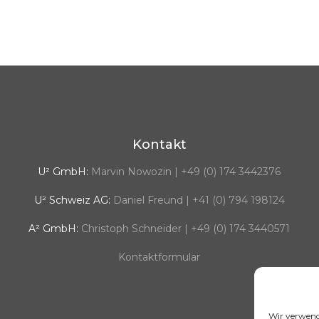
Kontakt
U² GmbH:
Marvin Nowozin | +49 (0) 174 3442376
U² Schweiz AG:
Daniel Freund | +41 (0) 794 198124
A² GmbH:
Christoph Schneider | +49 (0) 174 3440571
Kontaktformular
Wir verwend