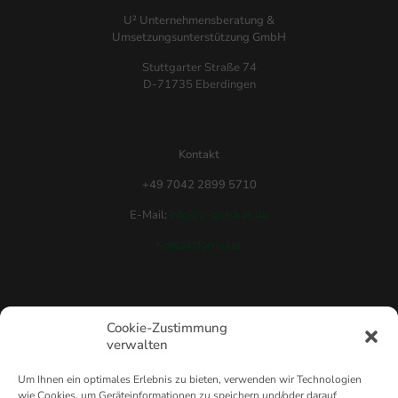
U² Unternehmensberatung &
Umsetzungsunterstützung GmbH
Stuttgarter Straße 74
D-71735 Eberdingen
Kontakt
+49 7042 2899 5710
E-Mail:
info@u-quadrat.de
Kontaktformular
Rechtliches
Cookie-Zustimmung
verwalten
Impressum
Datenschutz
Um Ihnen ein optimales Erlebnis zu bieten, verwenden wir Technologien
wie Cookies, um Geräteinformationen zu speichern und/oder darauf