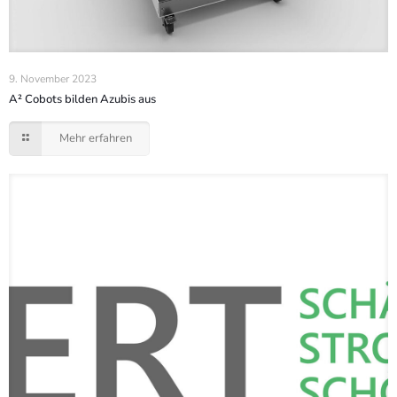
9. November 2023
A² Cobots bilden Azubis aus
Mehr erfahren