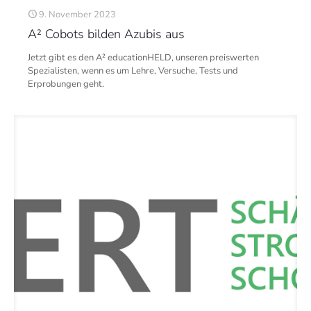
9. November 2023
A² Cobots bilden Azubis aus
Jetzt gibt es den A² educationHELD, unseren preiswerten
Spezialisten, wenn es um Lehre, Versuche, Tests und
Erprobungen geht.