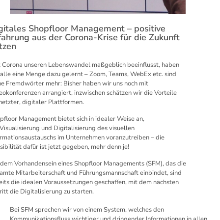
gitales Shopfloor Management – positive
fahrung aus der Corona-Krise für die Zukunft
tzen
t Corona unseren Lebenswandel maßgeblich beeinflusst, haben
 alle eine Menge dazu gelernt – Zoom, Teams, WebEx etc. sind
ne Fremdwörter mehr: Bisher haben wir uns noch mit
eokonferenzen arrangiert, inzwischen schätzen wir die Vorteile
netzter, digitaler Plattformen.
pfloor Management bietet sich in idealer Weise an,
 Visualisierung und Digitalisierung des visuellen
ormationsaustauschs im Unternehmen voranzutreiben – die
sibilität dafür ist jetzt gegeben, mehr denn je!
 dem Vorhandensein eines Shopfloor Managements (SFM), das die
amte Mitarbeiterschaft und Führungsmannschaft einbindet, sind
eits die idealen Voraussetzungen geschaffen, mit dem nächsten
itt die Digitalisierung zu starten.
Bei SFM sprechen wir von einem System, welches den
Kommunikationsfluss wichtiger und dringender Informationen in allen